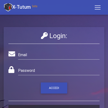
X-Tutum
beta
Login:
ACCEDI